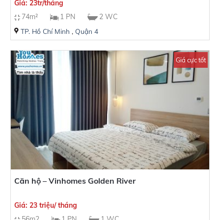
Giá: 23tr/tháng
74m²
1 PN
2 WC
TP. Hồ Chí Minh
,
Quận 4
Giá cực tốt
Căn hộ – Vinhomes Golden River
Giá: 23 triệu/ tháng
56m2
1 PN
1 WC