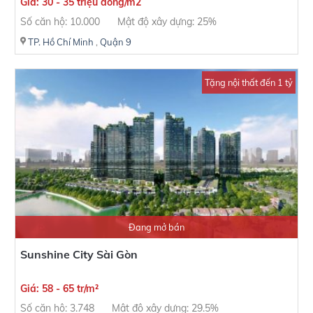
Giá: 30 - 35 triệu đồng/m2
Số căn hộ: 10.000
Mật độ xây dựng: 25%
TP. Hồ Chí Minh
,
Quận 9
Tặng nội thất đến 1 tỷ
Đang mở bán
Sunshine City Sài Gòn
Giá: 58 - 65 tr/m²
Số căn hộ: 3.748
Mật độ xây dựng: 29.5%