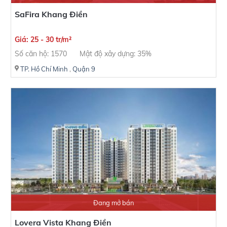
SaFira Khang Điền
Giá: 25 - 30 tr/m²
Số căn hộ: 1570
Mật độ xây dựng: 35%
TP. Hồ Chí Minh
,
Quận 9
Đang mở bán
Lovera Vista Khang Điền