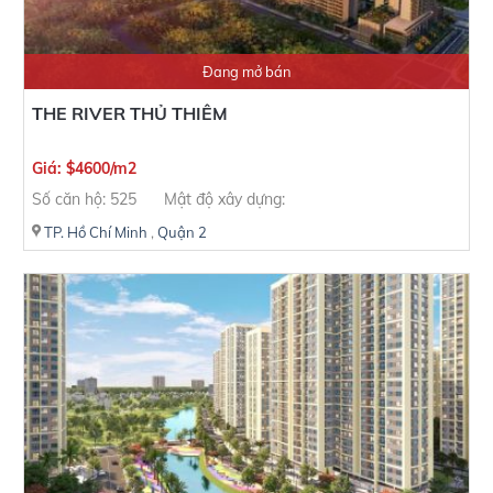
Đang mở bán
THE RIVER THỦ THIÊM
Giá: $4600/m2
Số căn hộ: 525
Mật độ xây dựng:
TP. Hồ Chí Minh
,
Quận 2