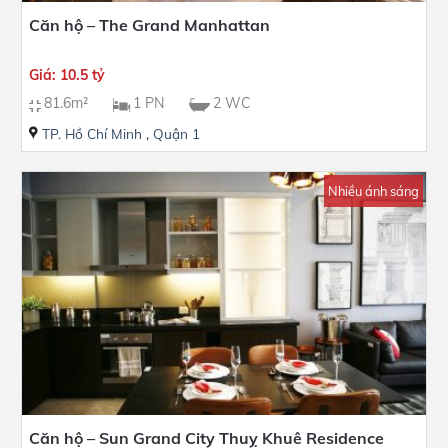
Căn hộ – The Grand Manhattan
Giá: 10.5 tỷ
81.6m²
1 PN
2 WC
TP. Hồ Chí Minh
,
Quận 1
Nhiều ánh sáng
Căn hộ – Sun Grand City Thuỵ Khuê Residence