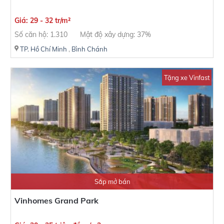
Giá: 29 - 32 tr/m²
Số căn hộ: 1.310
Mật độ xây dựng: 37%
TP. Hồ Chí Minh
,
Bình Chánh
Tặng xe Vinfast
Sắp mở bán
Vinhomes Grand Park