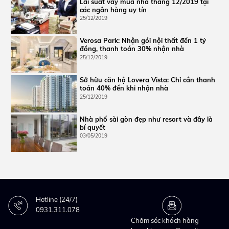
Lãi suất vay mua nhà tháng 12/2019 tại
các ngân hàng uy tín
25/12/2019
Verosa Park: Nhận gói nội thất đến 1 tỷ
đồng, thanh toán 30% nhận nhà
25/12/2019
Sở hữu căn hộ Lovera Vista: Chỉ cần thanh
toán 40% đến khi nhận nhà
25/12/2019
Nhà phố sài gòn đẹp như resort và đây là
bí quyết
03/05/2019
Hotline (24/7)
0931.311.078
Chăm sóc khách hàng