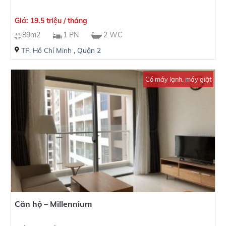
Giá: 19.5 triệu / tháng
89m2
1 PN
2 WC
TP. Hồ Chí Minh
,
Quận 2
Có máy lạnh, máy giặt
Căn hộ – Millennium