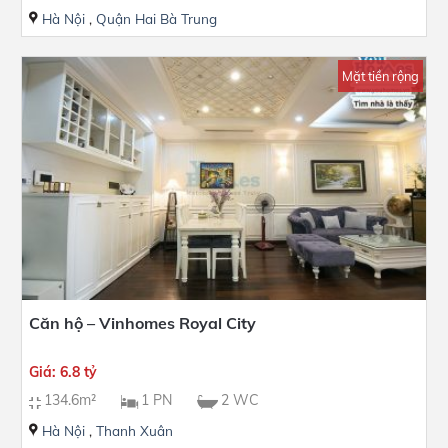
Hà Nội
,
Quận Hai Bà Trung
Mặt tiền rộng
Căn hộ – Vinhomes Royal City
Giá: 6.8 tỷ
134.6m²
1 PN
2 WC
Hà Nội
,
Thanh Xuân