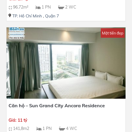
96.72m²
1 PN
2 WC
TP. Hồ Chí Minh
,
Quận 7
Mặt tiền đẹp
Căn hộ – Sun Grand City Ancora Residence
Giá: 11 tỷ
141,8m2
1 PN
4 WC