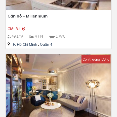
Căn hộ – Millennium
Giá: 3.1 tỷ
49.1m²
4 PN
1 WC
TP. Hồ Chí Minh
,
Quận 4
Còn thương lượng