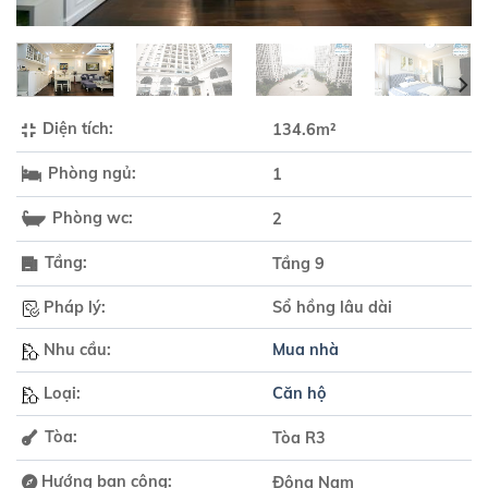
Diện tích:
134.6m²
Phòng ngủ:
1
Phòng wc:
2
Tầng:
Tầng 9
Pháp lý:
Sổ hồng lâu dài
Nhu cầu:
Mua nhà
Loại:
Căn hộ
Tòa:
Tòa R3
Hướng ban công:
Đông Nam