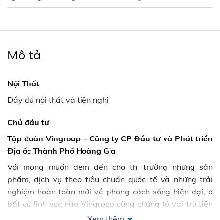
Mô tả
Nội Thất
Đầy đủ nội thất và tiện nghi
Chủ đầu tư
Tập đoàn Vingroup – Công ty CP Đầu tư và Phát triển
Địa ốc Thành Phố Hoàng Gia
Với mong muốn đem đến cho thị trường những sản
phẩm, dịch vụ theo tiêu chuẩn quốc tế và những trải
nghiệm hoàn toàn mới về phong cách sống hiện đại, ở
bất cứ lĩnh vực nào Vingroup cũng chứng tỏ vai trò tiên
phong, dẫn dắt sự thay đổi xu hướng tiêu dùng.
Xem thêm