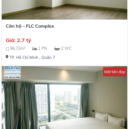
Căn hộ – FLC Complex
Giá: 2.7 tỷ
96.72m²
1 PN
2 WC
TP. Hồ Chí Minh
,
Quận 7
Mặt tiền đẹp