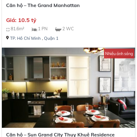
Căn hộ – The Grand Manhattan
Giá: 10.5 tỷ
81.6m²
1 PN
2 WC
TP. Hồ Chí Minh
,
Quận 1
Nhiều ánh sáng
Căn hộ – Sun Grand City Thuỵ Khuê Residence