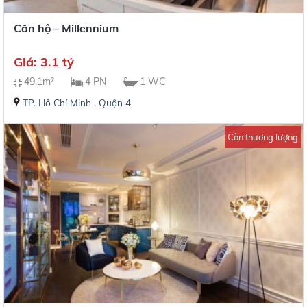
Căn hộ – Millennium
Giá: 3.1 tỷ
49.1m²
4 PN
1 WC
TP. Hồ Chí Minh
,
Quận 4
Còn thương lượng