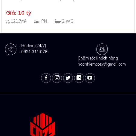
Giá: 10 tỷ
121.7m²
PN
2 WC
Hotline (24/7)
0931.311.078
Chăm sóc khách hàng
hoankiemcozy@gmail.com