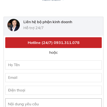
Vingroup đã làm nên những điều kỳ diệu để tôn vinh
thương hiệu Việt và tự hào là một trong những tập đoàn
kinh tế tư nhân hàng đầu Việt Nam. Vingroup là nơi hội
Liên hệ bộ phận kinh doanh
tụ cùng phát triển của những con người có lý tưởng, có
Hỗ trợ 24/7
năng lực, có bản lĩnh, luôn chủ động tìm hướng đi riêng
và khao khát chung tay tạo nên những kỳ tích. Môi
trường làm việc của Vingroup là áp lực và đề cao hiệu
Hotline (24/7)
0931.311.078
quả. Văn hóa của Vingroup là thượng tôn kỷ luật và coi
trọng công bằng, văn minh, đòi hỏi người Vingroup phải
hoặc
luôn nỗ lực vượt qua chính mình, không ngừng học hỏi để
nâng tầm tri thức và phấn đấu để trở thành những “tinh
hoa” thực sự trong công việc của mình. Với “ Tín, tâm, trí,
tốc, tinh, nhân” ở trong tim, người Vingroup sống có ý
nghĩa vì luôn nỗ lực tạo ra những giá trị tốt đẹp nhất cho
bản thân, cho tổ chức và cho cộng đồng, xã hội.