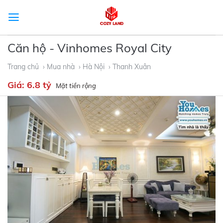
Skip
to
content
Căn hộ - Vinhomes Royal City
Trang chủ
› Mua nhà
› Hà Nội
› Thanh Xuân
Giá:
6.8 tỷ
Mặt tiền rộng