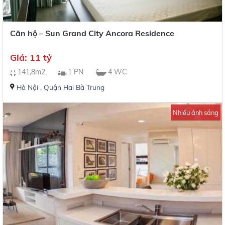
Căn hộ – Sun Grand City Ancora Residence
Giá: 11 tỷ
141,8m2
1 PN
4 WC
Hà Nội
,
Quận Hai Bà Trung
Nhiều ánh sáng