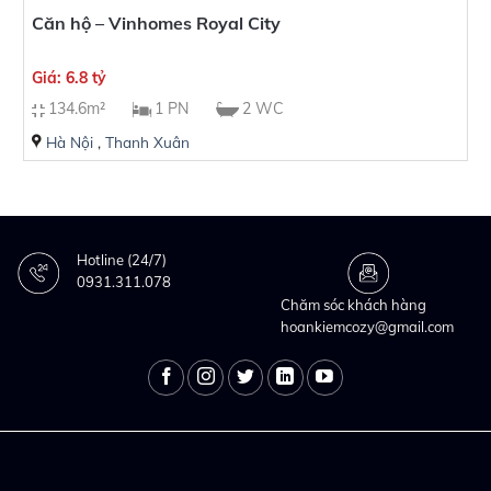
Căn hộ – Vinhomes Royal City
Giá: 6.8 tỷ
134.6m²
1 PN
2 WC
Hà Nội
,
Thanh Xuân
Hotline (24/7)
0931.311.078
Chăm sóc khách hàng
hoankiemcozy@gmail.com