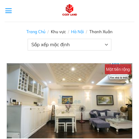
Skip
to
content
Trang Chủ
/
Khu vực
/
Hà Nội
/
Thanh Xuân
Mặt tiền rộng