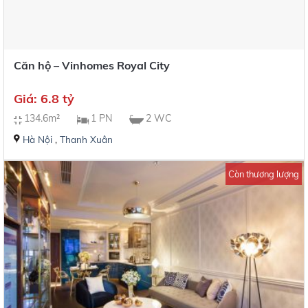
Căn hộ – Vinhomes Royal City
Giá: 6.8 tỷ
134.6m²
1 PN
2 WC
Hà Nội
,
Thanh Xuân
Còn thương lượng