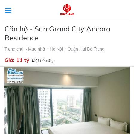
Skip
to
content
Căn hộ - Sun Grand City Ancora
Residence
Trang chủ
› Mua nhà
› Hà Nội
› Quận Hai Bà Trung
Giá:
11 tỷ
Mặt tiền đẹp