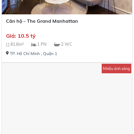
Căn hộ – The Grand Manhattan
Giá: 10.5 tỷ
81.6m²
1 PN
2 WC
TP. Hồ Chí Minh
,
Quận 1
Nhiều ánh sáng