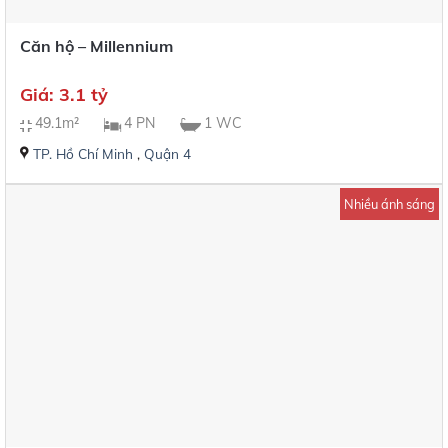
Căn hộ – Millennium
Giá: 3.1 tỷ
49.1m²
4 PN
1 WC
TP. Hồ Chí Minh
,
Quận 4
Nhiều ánh sáng