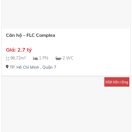
Căn hộ – FLC Complex
Giá: 2.7 tỷ
96.72m²
1 PN
2 WC
TP. Hồ Chí Minh
,
Quận 7
Mặt tiền rộng