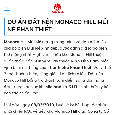
Skip
to
content
DỰ ÁN ĐẤT NỀN MONACO HILL MŨI
NÉ PHAN THIẾT
Monaco Hill Mũi Né
mang trong mình vẽ đẹp mỹ miều
của bờ biển Mũi Né xinh đẹp, được đánh giá là bờ biển
thơ mộng nhất Việt Nam. Tiểu khu Monaco Hill thuộc
quần thể dự án
Sunny Villas
thuộc
Vịnh Hòn Rơm
, một
vịnh biển nổi tiếng của
Thành phố Phan Thiết
. Với vị thế
3 mặt hướng biển, cùng giá trị du lịch to lớn, Đất nền
Monaco Hill bổng trở thành tâm điểm săng đón hàng
đầu trong khu vực khi
Midland
và
S.I.D
chính thức ký kết
hợp tác chiến lược.
Mới đây ngày
08/03/2019
, buỗi lễ ký kết hợp tác phân
phối chiến lược về tiểu khu
Monaco Hill
giữa
Công ty Cổ