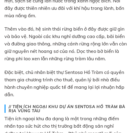
mịn, sạch sẽ cùng làn nước trong xanh ngọc bích. Nơi
đây được thiên nhiên ưu đãi với khí hậu trong lành, bốn
mùa nắng ấm.
Thêm vào đó, hệ sinh thái rừng biển ở đây được giữ gìn
và bảo vệ. Ngoài các khu nghỉ dưỡng cao cấp, bãi biển
và đường giao thông, những cánh rừng rộng lớn vẫn còn
giữ nguyên nét hoang sơ của nó. Dọc theo bờ biển là
rừng phi lao xen lẫn những rừng tràm lâu năm.
Đặc biệt, chủ nhân biệt thự Sentosa Hồ Tràm có quyền
tham gia chương trình cho thuê, quản lý bởi nhà điều
hành chuyên nghiệp quốc tế để mang lại lợi nhuận hấp
dẫn.
// TIỆN ÍCH NGOẠI KHU DỰ ÁN SENTOSA HỒ TRÀM BÀ
RỊA VŨNG TÀU
Tiện ích ngoại khu đa dạng là một trong những điếm
nhấn tạo sức hút cho thị trường bất động sản nghỉ