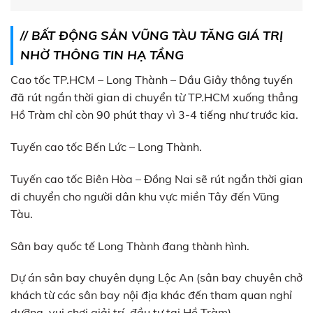
// BẤT ĐỘNG SẢN VŨNG TÀU TĂNG GIÁ TRỊ
NHỜ THÔNG TIN HẠ TẦNG
Cao tốc TP.HCM – Long Thành – Dầu Giây thông tuyến
đã rút ngắn thời gian di chuyển từ TP.HCM xuống thẳng
Hồ Tràm chỉ còn 90 phút thay vì 3-4 tiếng như trước kia.
Tuyến cao tốc Bến Lức – Long Thành.
Tuyến cao tốc Biên Hòa – Đồng Nai sẽ rút ngắn thời gian
di chuyển cho người dân khu vực miền Tây đến Vũng
Tàu.
Sân bay quốc tế Long Thành đang thành hình.
Dự án sân bay chuyên dụng Lộc An (sân bay chuyên chở
khách từ các sân bay nội địa khác đến tham quan nghỉ
dưỡng, vui chơi giải trí, đầu tư tại Hồ Tràm).