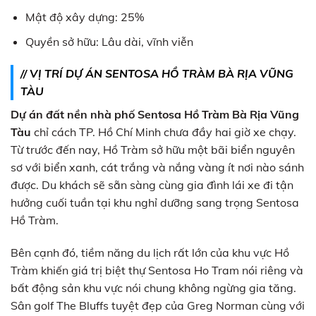
Mật độ xây dựng: 25%
Quyền sở hữu: Lâu dài, vĩnh viễn
// VỊ TRÍ DỰ ÁN SENTOSA HỒ TRÀM BÀ RỊA VŨNG
TÀU
Dự án đất nền nhà phố Sentosa Hồ Tràm Bà Rịa Vũng
Tàu
chỉ cách TP. Hồ Chí Minh chưa đầy hai giờ xe chạy.
Từ trước đến nay, Hồ Tràm sở hữu một bãi biển nguyên
sơ với biển xanh, cát trắng và nắng vàng ít nơi nào sánh
được. Du khách sẽ sẵn sàng cùng gia đình lái xe đi tận
hưởng cuối tuần tại khu nghỉ dưỡng sang trọng Sentosa
Hồ Tràm.
Bên cạnh đó, tiềm năng du lịch rất lớn của khu vực Hồ
Tràm khiến giá trị biệt thự Sentosa Ho Tram nói riêng và
bất động sản khu vực nói chung không ngừng gia tăng.
Sân golf The Bluffs tuyệt đẹp của Greg Norman cùng với