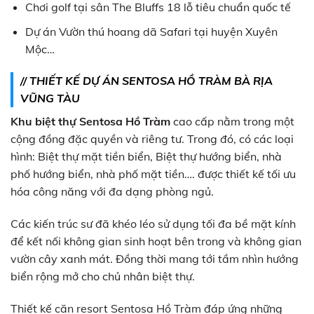
Chơi golf tại sân The Bluffs 18 lỗ tiêu chuẩn quốc tế
Dự án Vườn thú hoang dã Safari tại huyện Xuyên
Mộc…
// THIẾT KẾ DỰ ÁN SENTOSA HỒ TRÀM BÀ RỊA
VŨNG TÀU
Khu biệt thự Sentosa Hồ Tràm
cao cấp nằm trong một
cộng đồng đặc quyền và riêng tư. Trong đó, có các loại
hình: Biệt thự mặt tiền biển, Biệt thự hướng biển, nhà
phố hướng biển, nhà phố mặt tiền…. được thiết kế tối ưu
hóa công năng với đa dạng phòng ngủ.
Các kiến trúc sư đã khéo léo sử dụng tối đa bề mặt kính
để kết nối không gian sinh hoạt bên trong và không gian
vườn cây xanh mát. Đồng thời mang tới tầm nhìn hướng
biển rộng mở cho chủ nhân biệt thự.
Thiết kế căn resort Sentosa Hồ Tràm đáp ứng những